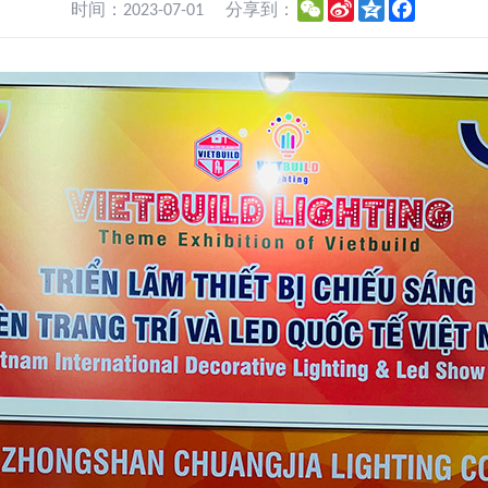
WeChat
Sina
Qzone
Facebook
时间：2023-07-01
分享到：
Weibo