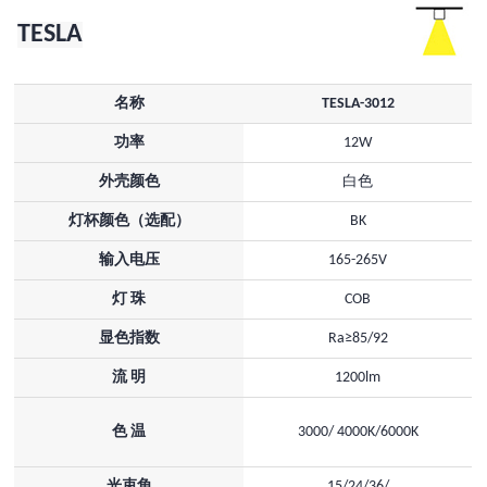
TESLA
名称
TESLA-3012
功率
12W
外壳颜色
白色
灯杯颜色（选配）
BK
输入电压
165-265V
灯 珠
COB
显色指数
Ra≥85/92
流 明
1200lm
色 温
3000/ 4000K/6000K
光束角
15/24/36/