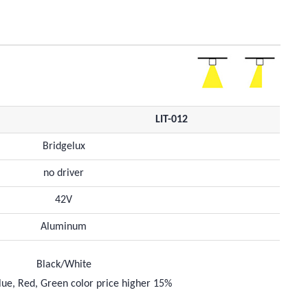
LIT-012
Bridgelux
no driver
42V
Aluminum
Black/White
lue, Red, Green color price higher 15%