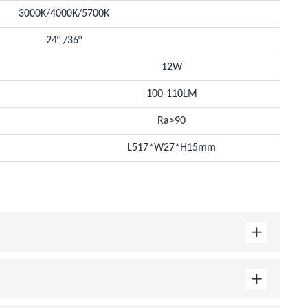
3000K/4000K/5700K
24° /36°
12W
100-110LM
Ra>90
L517*W27*H15mm