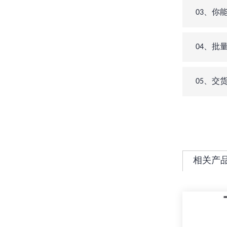
03、你能
04、批
05、交
相关产