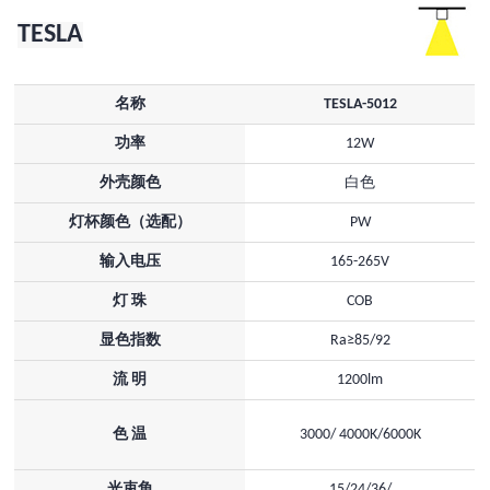
TESLA
名称
TESLA-5012
功率
12W
外壳颜色
白色
灯杯颜色（选配）
PW
输入电压
165-265V
灯 珠
COB
显色指数
Ra≥85/92
流 明
1200lm
色 温
3000/ 4000K/6000K
光束角
15/24/36/