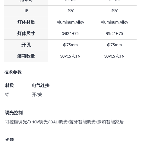
IP
IP20
IP20
灯体材质
Aluminum Alloy
Aluminum Alloy
灯体尺寸
Ф82*H75
Ф82*H75
开 孔
Φ75mm
Φ75mm
装箱数量
30PCS /CTN
30PCS /CTN
技术参数
材质
电气连接
铝
开/关
调光控制
可控硅调光/0-10V调光/ DALI调光/蓝牙智能调光/涂鸦智能家居
光源