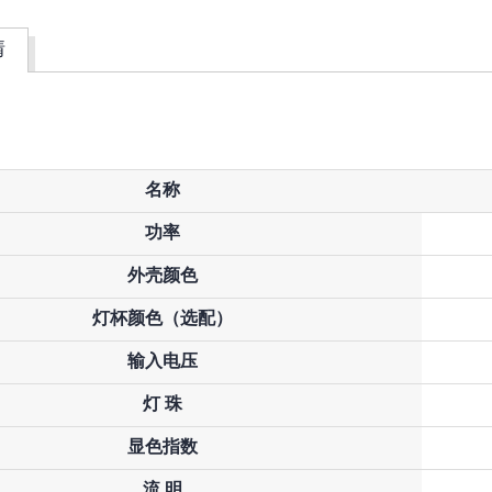
情
名称
功率
外壳颜色
灯杯颜色（选配）
输入电压
灯 珠
显色指数
流 明