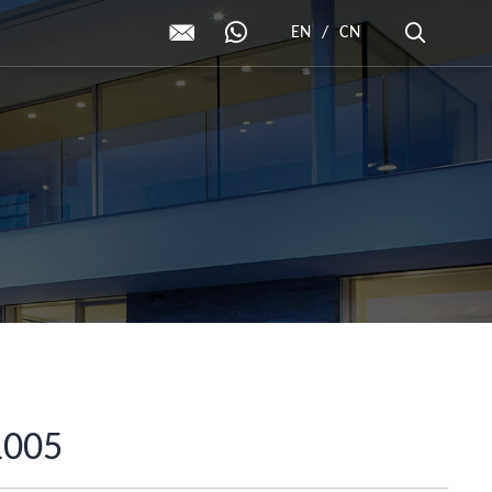
EN
/
CN
1005