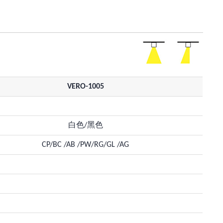
VERO-1005
白色/黑色
CP/BC /AB /PW/RG/GL /AG