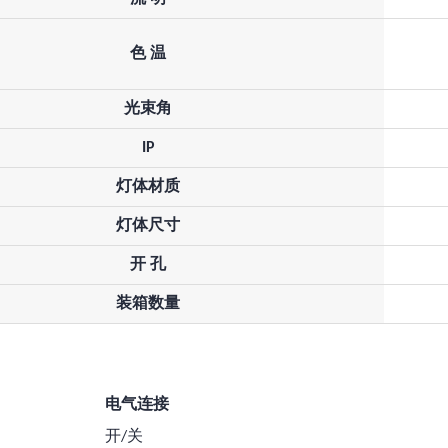
色 温
光束角
IP
灯体材质
灯体尺寸
开 孔
装箱数量
电气连接
开/关