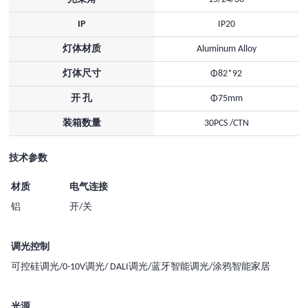
IP
IP20
灯体材质
Aluminum Alloy
灯体尺寸
Φ82*92
开 孔
Φ75mm
装箱数量
30PCS /CTN
技术参数
材质
电气连接
铝
开/关
调光控制
可控硅调光/0-10V调光/ DALI调光/蓝牙智能调光/涂鸦智能家居
光源