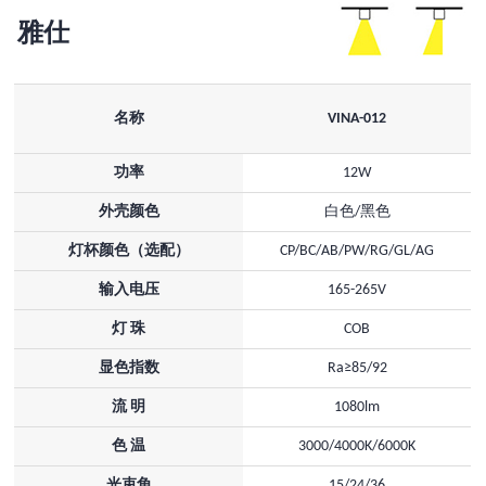
雅仕
名称
VINA-012
功率
12W
外壳颜色
白色/黑色
灯杯颜色（选配）
CP/BC/AB/PW/RG/GL/AG
输入电压
165-265V
灯 珠
COB
显色指数
Ra≥85/92
流 明
1080lm
色 温
3000/4000K/6000K
光束角
15/24/36