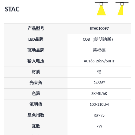
STAC
产品型号
STAC10097
LED品牌
COB（朗明纳斯）
驱动品牌
莱福德
输入电压
AC165-265V/50Hz
材质
铝
光束角
24°36°
色温
3K/4K/6K
流明值
100-110LM
显色指数
Ra>95
瓦数
7W