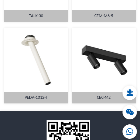
TALK-30
CEM-M6-5
详情
详情
PEDA-1012-T
CEC-M2