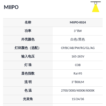
MIIPO
名称
MIIPO-0024
功率
3*8W
外壳颜色
白色/黑色
灯杯颜色（选配）
CP/BC/AB/PW/RG/GL/AG
输入电压
165-265V
灯 珠
COB
显色指数
Ra≥95
流 明
3*800LM
色 温
2700/3000/4000K/6000K
光束角
15/24/36