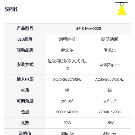
SPIK
产品型号
SPIK Mix-0020
LED品牌
朗明纳斯
朗明纳斯
驱动品牌
伊戈尔
伊戈尔
磁吸/吸顶/嵌入式 /轨
安装方式
涂鸦Zigbee
道
输入电压
AC85-265V/50Hz
AC85-265V/50Hz
材质
铝
铝
可调角度
20°-35°
20°-35°
色温
3000K/4000K
2700K-5700K
瓦数
20W
15W
流明值
35lm/w
35lm/w